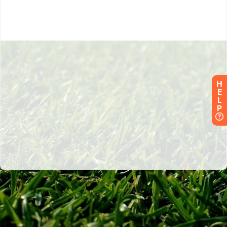
H
E
L
P