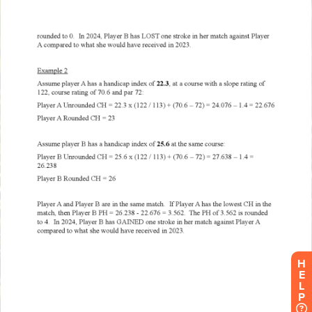
H
E
L
P